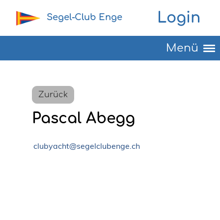
Login
Segel-Club Enge
Menü
Zurück
Pascal Abegg
clubyacht@segelclubenge.ch